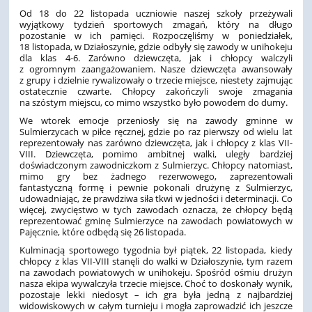
Od 18 do 22 listopada uczniowie naszej szkoły przeżywali
wyjątkowy tydzień sportowych zmagań, który na długo
pozostanie w ich pamięci. Rozpoczęliśmy w poniedziałek,
18 listopada, w Działoszynie, gdzie odbyły się zawody w unihokeju
dla klas 4-6. Zarówno dziewczęta, jak i chłopcy walczyli
z ogromnym zaangażowaniem. Nasze dziewczęta awansowały
z grupy i dzielnie rywalizowały o trzecie miejsce, niestety zajmując
ostatecznie czwarte. Chłopcy zakończyli swoje zmagania
na szóstym miejscu, co mimo wszystko było powodem do dumy.
We wtorek emocje przeniosły się na zawody gminne w
Sulmierzycach w piłce ręcznej, gdzie po raz pierwszy od wielu lat
reprezentowały nas zarówno dziewczęta, jak i chłopcy z klas VII-
VIII. Dziewczęta, pomimo ambitnej walki, uległy bardziej
doświadczonym zawodniczkom z Sulmierzyc. Chłopcy natomiast,
mimo gry bez żadnego rezerwowego, zaprezentowali
fantastyczną formę i pewnie pokonali drużynę z Sulmierzyc,
udowadniając, że prawdziwa siła tkwi w jedności i determinacji. Co
więcej, zwycięstwo w tych zawodach oznacza, że chłopcy będą
reprezentować gminę Sulmierzyce na zawodach powiatowych w
Pajęcznie, które odbędą się 26 listopada.
Kulminacją sportowego tygodnia był piątek, 22 listopada, kiedy
chłopcy z klas VII-VIII stanęli do walki w Działoszynie, tym razem
na zawodach powiatowych w unihokeju. Spośród ośmiu drużyn
nasza ekipa wywalczyła trzecie miejsce. Choć to doskonały wynik,
pozostaje lekki niedosyt – ich gra była jedną z najbardziej
widowiskowych w całym turnieju i mogła zaprowadzić ich jeszcze