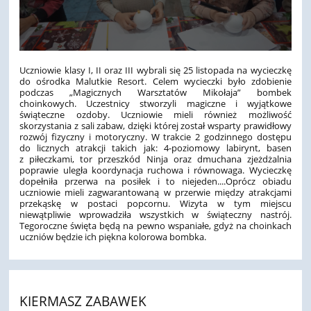
Uczniowie klasy I, II oraz III wybrali się 25 listopada na wycieczkę
do ośrodka Malutkie Resort.
Celem wycieczki było zdobienie
podczas „Magicznych Warsztatów Mikołaja” bombek
choinkowych. Uczestnicy stworzyli magiczne i wyjątkowe
świąteczne ozdoby. Uczniowie mieli również możliwość
skorzystania z sali zabaw, dzięki której został wsparty prawidłowy
rozwój fizyczny i motoryczny. W trakcie 2 godzinnego dostępu
do licznych atrakcji takich jak: 4-poziomowy labirynt, basen
z piłeczkami, tor przeszkód Ninja oraz dmuchana zjeżdżalnia
poprawie uległa koordynacja ruchowa i równowaga. Wycieczkę
dopełniła przerwa na posiłek i to niejeden....Oprócz obiadu
uczniowie mieli zagwarantowaną w przerwie między atrakcjami
przekąskę w postaci popcornu.
Wizyta w tym miejscu
niewątpliwie wprowadziła wszystkich w świąteczny nastrój.
Tegoroczne święta będą na pewno wspaniałe, gdyż na choinkach
uczniów będzie ich piękna kolorowa bombka.
KIERMASZ ZABAWEK