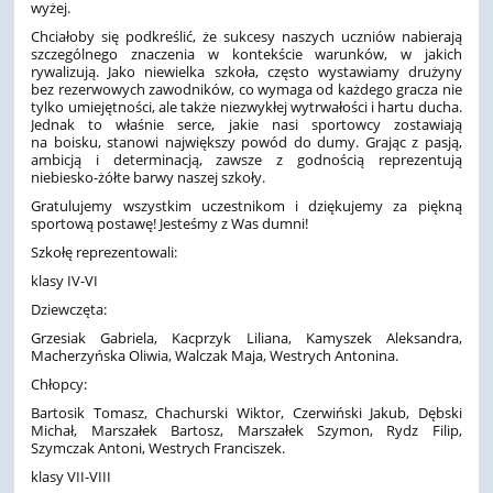
wyżej.
Chciałoby się podkreślić, że sukcesy naszych uczniów nabierają
szczególnego znaczenia w kontekście warunków, w jakich
rywalizują. Jako niewielka szkoła, często wystawiamy drużyny
bez rezerwowych zawodników, co wymaga od każdego gracza nie
tylko umiejętności, ale także niezwykłej wytrwałości i hartu ducha.
Jednak to właśnie serce, jakie nasi sportowcy zostawiają
na boisku, stanowi największy powód do dumy. Grając z pasją,
ambicją i determinacją, zawsze z godnością reprezentują
niebiesko-żółte barwy naszej szkoły.
Gratulujemy wszystkim uczestnikom i dziękujemy za piękną
sportową postawę! Jesteśmy z Was dumni!
Szkołę reprezentowali:
klasy IV-VI
Dziewczęta:
Grzesiak Gabriela, Kacprzyk Liliana, Kamyszek Aleksandra,
Macherzyńska Oliwia, Walczak Maja, Westrych Antonina.
Chłopcy:
Bartosik Tomasz, Chachurski Wiktor, Czerwiński Jakub, Dębski
Michał, Marszałek Bartosz, Marszałek Szymon, Rydz Filip,
Szymczak Antoni, Westrych Franciszek.
klasy VII-VIII