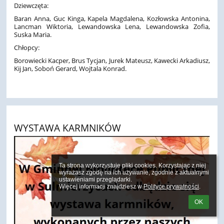
Dziewczęta:
Baran Anna, Guc Kinga, Kapela Magdalena, Kozłowska Antonina,
Lancman Wiktoria, Lewandowska Lena, Lewandowska Zofia,
Suska Maria.
Chłopcy:
Borowiecki Kacper, Brus Tycjan, Jurek Mateusz, Kawecki Arkadiusz,
Kij Jan, Soboń Gerard, Wojtala Konrad.
WYSTAWA KARMNIKÓW
Ta strona wykorzystuje pliki cookies. Korzystając z niej 
wyrażasz zgodę na ich używanie, zgodnie z aktualnymi 
ustawieniami przeglądarki.

Więcej informacji znajdziesz w 
Polityce prywatności
.
OK